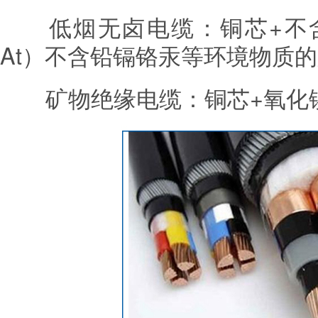
低烟无卤电缆：铜芯+不含卤
At）不含铅镉铬汞等环境物质
矿物绝缘电缆：铜芯+氧化